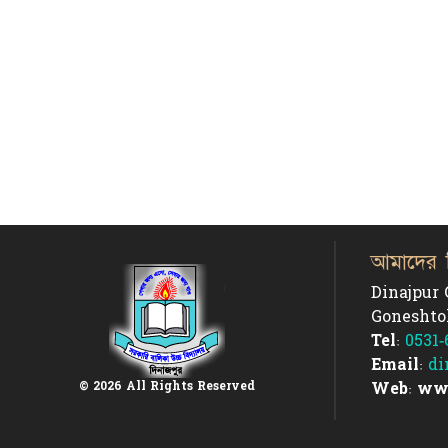
আমাদের 
Dinajpur 
Goneshtol
Tel:
0531-
Email:
di
Web: ww
© 2026 All Rights Reserved