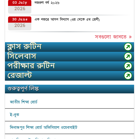
নজরুল বর্ষ ২০২৬
03 July
2026
এক নজরে আসন বিন্যাস (৩য় থেকে ৫ম শ্রেনী)
30 June
2026
সবগুলো জানতে »
ক্লাস রুটিন
সিলেবাস
পরীক্ষার রুটিন
রেজাল্ট
গুরুত্বপূর্ণ লিঙ্ক
জাতীয় শিক্ষা বোর্ড
ই-বুক
দিনাজপুর শিক্ষা বোর্ড অফিসিয়াল ওয়েবসাইট