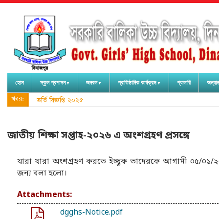
হোম
স্কুল প্রশাসন
জনবল
প্রাতিষ্ঠানিক কার্যক্রম
গ্যালারি
অন্যান
খবর:
ভর্তি বিজ্ঞপ্তি ২০২৫
জাতীয় শিক্ষা সপ্তাহ-২০২৬ এ অংশগ্রহণ প্রসঙ্গে
যারা যারা অংশগ্রহণ করতে ইচ্ছুক তাদেরকে আগামী ০৫/০১/২০২
জন্য বলা হলো।
Attachments:
dgghs-Notice.pdf