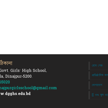
ঠিকানা
হোম পেজ
Govt. Girls' High School,
প্রাতিষ্ঠানিক কা
a, Dinajpur-5200.
65020
যোগাযোগ
najpurgirlsschool@gmail.com
w.dgghs.edu.bd
[[ ওল্ড স্কুল 