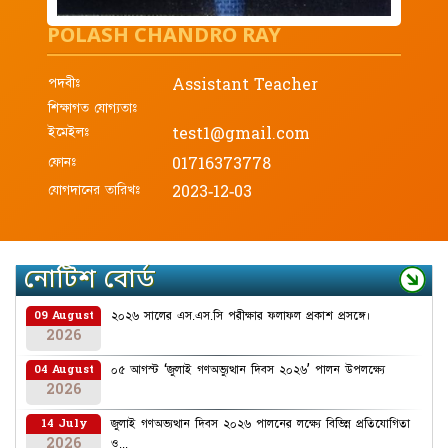
POLASH CHANDRO RAY
পদবীঃ
Assistant Teacher
শিক্ষাগত যোগ্যতাঃ
ইমেইলঃ
test1@gmail.com
ফোনঃ
01716373778
যোগদানের তারিখঃ
2023-12-03
নোটিশ বোর্ড
২০২৬ সালের এস.এস.সি পরীক্ষার ফলাফল প্রকাশ প্রসঙ্গে।
09 August
2026
০৫ আগস্ট ‘জুলাই গণঅভ্যুত্থান দিবস ২০২৬’ পালন উপলক্ষ্যে
04 August
2026
জুলাই গণঅভ্যত্থান দিবস ২০২৬ পালনের লক্ষ্যে বিভিন্ন প্রতিযোগিতা
14 July
2026
ও...