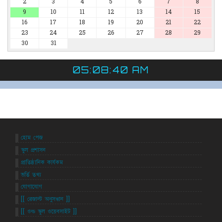
2
3
4
5
6
7
8
9
10
11
12
13
14
15
16
17
18
19
20
21
22
23
24
25
26
27
28
29
30
31
05:08:40 AM
হোম পেজ
স্কুল প্রশাসন
প্রাতিষ্ঠানিক কার্যকম
ভর্তি তথ্য
যোগাযোগ
[[ রেজাল্ট অনুসন্ধান ]]
[[ ওল্ড স্কুল ওয়েবসাইট ]]