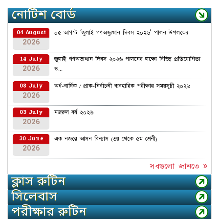
নোটিশ বোর্ড
০৫ আগস্ট ‘জুলাই গণঅভ্যুত্থান দিবস ২০২৬’ পালন উপলক্ষ্যে
04 August
2026
জুলাই গণঅভ্যত্থান দিবস ২০২৬ পালনের লক্ষ্যে বিভিন্ন প্রতিযোগিতা
14 July
2026
ও...
অর্ধ-বার্ষিক / প্রাক-নির্বাচনী ব্যবহারিক পরীক্ষার সময়সূচী ২০২৬
08 July
2026
নজরুল বর্ষ ২০২৬
03 July
2026
এক নজরে আসন বিন্যাস (৩য় থেকে ৫ম শ্রেনী)
30 June
2026
সবগুলো জানতে »
ক্লাস রুটিন
সিলেবাস
পরীক্ষার রুটিন