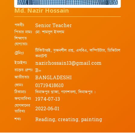
Md. Nazir Hossain
পদবীঃ
Senior Teacher
পিতার নামঃ
মো: শামসুল ইসলাম
শিক্ষাগত
যোগ্যতাঃ
টিকিউআই, সৃজনশীল প্রশ্ন, এসবিএ, কম্পিউটার, ডিজিটাল
ট্রেনিংঃ
কনটেন্ট
ইমেইলঃ
nazirhossain13@gmail.com
রক্তের গ্রুপঃ
B+
জাতীয়তাঃ
BANGLADESHI
ফোনঃ
01719418610
ঠিকানাঃ
দিনাজপুর প্লাজা, গণেশতলা, দিনাজপুর ।
জন্মতারিখঃ
1974-07-13
যোগদানের
2022-06-01
তারিখঃ
শখঃ
Reading, creating, painting