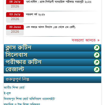
অর্ধ-বার্ষিক / প্রাক-নির্বাচনী ব্যবহারিক পরীক্ষার সময়সূচী ২০২৬
08 July
2026
নজরুল বর্ষ ২০২৬
03 July
2026
এক নজরে আসন বিন্যাস (৩য় থেকে ৫ম শ্রেনী)
30 June
2026
সবগুলো জানতে »
ক্লাস রুটিন
সিলেবাস
পরীক্ষার রুটিন
রেজাল্ট
গুরুত্বপূর্ণ লিঙ্ক
জাতীয় শিক্ষা বোর্ড
ই-বুক
দিনাজপুর শিক্ষা বোর্ড অফিসিয়াল ওয়েবসাইট
মাধ্যমিক ও উচ্চ শিক্ষা অধিদপ্তর