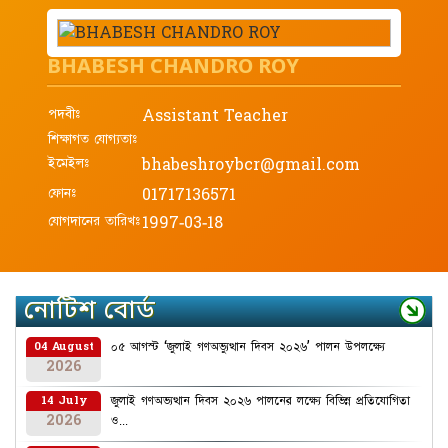
BHABESH CHANDRO ROY
পদবীঃ
Assistant Teacher
শিক্ষাগত যোগ্যতাঃ
ইমেইলঃ
bhabeshroybcr@gmail.com
ফোনঃ
01717136571
যোগদানের তারিখঃ
1997-03-18
নোটিশ বোর্ড
০৫ আগস্ট ‘জুলাই গণঅভ্যুত্থান দিবস ২০২৬’ পালন উপলক্ষ্যে
04 August
2026
জুলাই গণঅভ্যত্থান দিবস ২০২৬ পালনের লক্ষ্যে বিভিন্ন প্রতিযোগিতা
14 July
2026
ও...